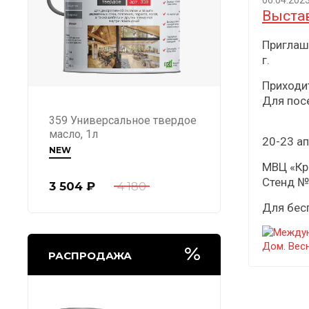
06.04.202
Выста
Приглаш
г.
Приходи
Для пос
359 Универсальное твердое
масло, 1л
20-23 ап
NEW
МВЦ «Кро
Стенд №
3 504
₽
4 180
Для бес
РАСПРОДАЖА