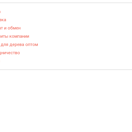
а
вка
т и обмен
зиты компании
 для дерева оптом
дничество
и