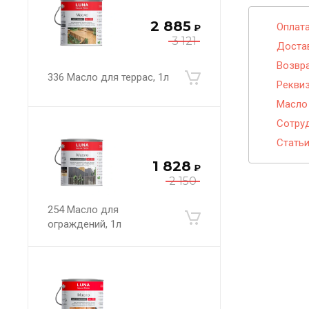
2 885
Оплат
₽
3 121
Доста
Возвра
336 Масло для террас, 1л
Рекви
Масло
Сотру
Стать
1 828
₽
2 150
254 Масло для
ограждений, 1л