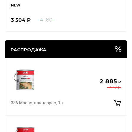
NEW
3 504
₽
4 180
РАСПРОДАЖА
2 885
₽
3 121
336 Масло для террас, 1л