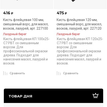
416
475
₽
₽
Кисть флейцевая 100 мм,
Кисть флейцевая 120 мм,
смешанный ворс, для масел,
смешанный ворс, для масел,
восков, лазурей, арт. 227100
восков, лазурей, арт. 227120
Лазурный берег
Лазурный берег
Кисть флейцевая КП 100х25-
Кисть флейцевая КП 120х25-
С7 РВТ со смешанным
С7 РВТ со смешанным
ворсом. Для
ворсом. Для
профессиональной окраски
профессиональной окраски
дерева. Подходит для
дерева. Подходит для
нанесения масел, лазурей и
нанесения масел, лазурей и
восков.
восков.
Сравнить
Сравнить
ТОВАР ДНЯ